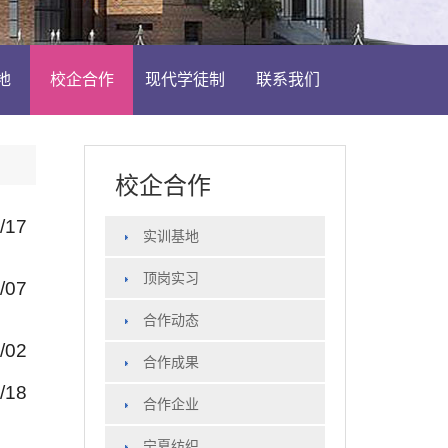
地
校企合作
现代学徒制
联系我们
校企合作
9/17
实训基地
顶岗实习
7/07
合作动态
6/02
合作成果
4/18
合作企业
宁夏纺织