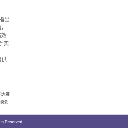
指出
蕴，
高效
定
“
实
提供
能大赛
座谈会
ts Reserved