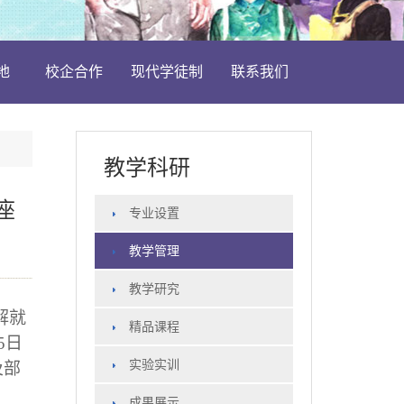
地
校企合作
现代学徒制
联系我们
教学科研
座
专业设置
教学管理
教学研究
解就
精品课程
5
日
实验实训
及部
成果展示